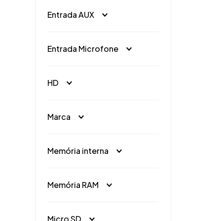
Sim
(
1
)
Entrada AUX
Sim
(
6
)
Entrada Microfone
Sim
(
3
)
HD
SSD
(
1
)
Marca
Convencional
(
2
)
Multilaser
(
2
)
Memória interna
32GB
(
4
)
Memória RAM
64GB
(
2
)
1GB
(
13
)
Micro SD