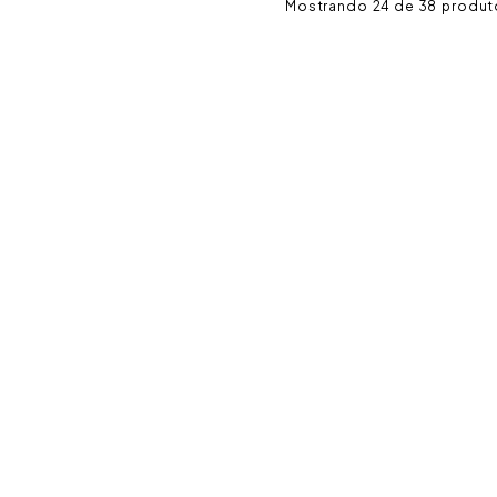
24 de 38
 roupa casal
nho