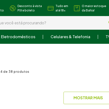
Desconto à vista
Tudo em
O maior estoque
nto
PIX e boleto
até 18x
da Bahia!
 você está procurando?
Eletrodomésticos
Celulares & Telefonia
T
s buscados
 roupa
ra
24 de 38
o cozinha
MOSTRAR MAIS