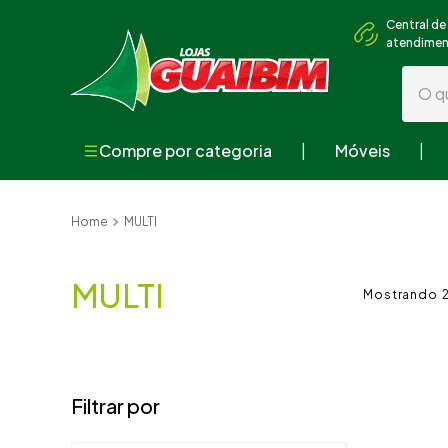
Central de
atendime
O que
Compre por categoria
Móveis
Termos mai
1
º
guarda
MULTI
2
º
geladei
3
º
fogão
MULTI
4
º
sofá
5
º
armári
6
º
cama
7
º
tv
8
º
mesa