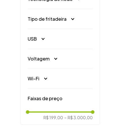
4"
(
2
)
3G
(
3
)
3G
(
4
)
Tipo de fritadeira
4G
(
2
)
Air Fryer
(
2
)
USB
Sim
(
7
)
Voltagem
110V
(
1
)
Wi-Fi
220V
(
1
)
Bivolt
(
8
)
Sim
(
1
)
Faixas de preço
R$ 199,00
–
R$ 3.000,00