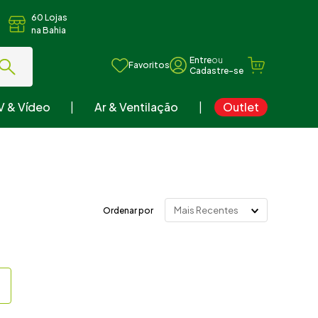
60 Lojas
na Bahia
ou
Favoritos
V & Vídeo
Ar & Ventilação
Outlet
Mais Recentes