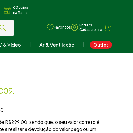
60 Lojas
na Bahia
ou
Favoritos
V & Vídeo
Ar & Ventilação
Outlet
AC09.
20.
de R$299,00, sendo que, o seu valor correto é
 a realizar a devolução do valor pago ou um