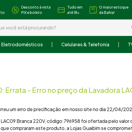
Desconto à vista
Tudo em
O maior estoque
nto
PIX e boleto
até 18x
da Bahia!
 você está procurando?
Eletrodomésticos
Celulares & Telefonia
T
s buscados
 roupa
ra
0: Errata - Erro no preço da Lavadora L
o cozinha
reu um erro de precificação em nosso site no dia 22/04/20
g LAC09 Branca 220V, código:796958 foi ofertada pelo valor 
s que compraram este produto, a Lojas Guaibim se compromete