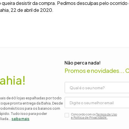
 queira desistir da compra. Pedimos desculpas pelo ocorrido 
hia, 22 de abril de 2020.
 roupa casal
nho
Não perca nada!
Promos e novidades... 
ahia!
mais de 60 lojas espalhadas por todo
stoque pronta entrega da Bahia. Desde
etrodomésticos para os baianos com
 rápido. Tudo isso para poder
Concordo com os
Termos de Uso
e Política de Privacidade.
iada...
saiba mais