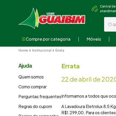
Central de
atendime
O que
Compre por categoria
Móveis
Termos mai
Home
Institucional
Errata
1
º
guarda
2
º
geladei
Errata
Ajuda
3
º
fogão
Quem somos
22 de abril de 202
4
º
sofá
Como comprar
5
º
armári
Informamos a todos que ocor
Perguntas frequentes
6
º
cama
Regras do cupom
A Lavadoura Eletrolux 8,5 K
7
º
tv
R$1.299,00. Para os cliente
8
º
mesa