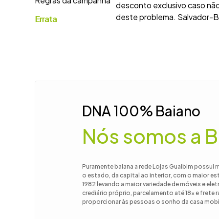
Regras da campanha
desconto exclusivo caso não
deste problema. Salvador-Ba
9
º
guarda
Errata
10
º
tanqui
DNA 100% Baiano
Nós somos a B
Puramente baiana a rede Lojas Guaibim possui 
o estado, da capital ao interior, com o maior e
1982 levando a maior variedade de móveis e el
crediário próprio, parcelamento até 18x e frete
proporcionar às pessoas o sonho da casa mobil