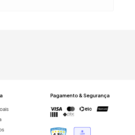
a
Pagamento & Segurança
oais
a
os