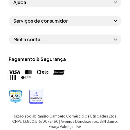
Ajuda
Como comprar
Serviços de consumidor
Perguntas frequentes
Políticas de privacidade
Regras do cupom
Minha conta
Segurança e garantia
Regras das campanhas
Dados Pessoais
Política de entrega
Erratas
Pagamento & Segurança
Trocar senha
Troca e devolução site
Trabalhe conosco
Meus pedidos
Troca e devolução loja física
Nossas lojas
Endereços de entrega
Termos de compra e venda
Quem somos
Crediário
Razão social: Ramiro Campelo Comércio de Utilidades Ltda.
CNPJ: 13.850.516/0072-60 | Avenida Dendezeiros, S/N Bairro:
Graça Valença - BA