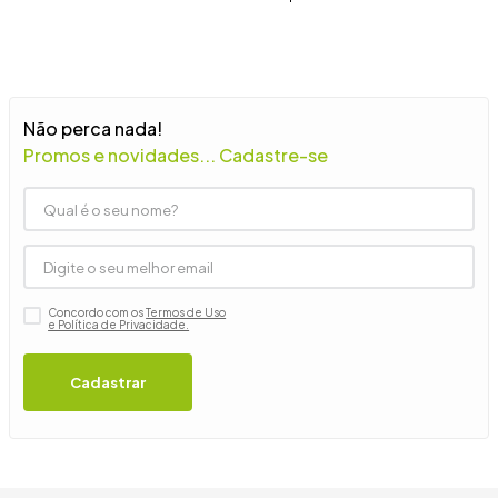
9
º
guarda roupa casal
10
º
tanquinho
Não perca nada!
Promos e novidades... Cadastre-se
Concordo com os
Termos de Uso
e Política de Privacidade.
Cadastrar