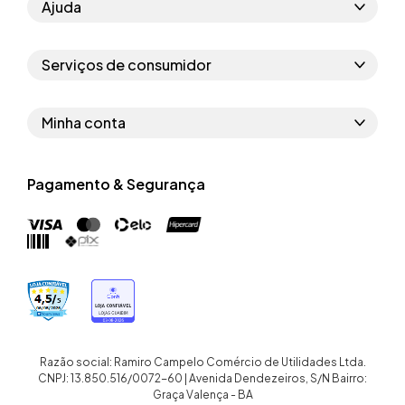
Ajuda
Como comprar
Serviços de consumidor
Perguntas frequentes
Políticas de privacidade
Regras do cupom
Minha conta
Segurança e garantia
Regras das campanhas
Dados Pessoais
Política de entrega
Erratas
Pagamento & Segurança
Trocar senha
Troca e devolução site
Trabalhe conosco
Meus pedidos
Troca e devolução loja física
Nossas lojas
Endereços de entrega
Termos de compra e venda
Quem somos
Crediário
Razão social: Ramiro Campelo Comércio de Utilidades Ltda.
CNPJ: 13.850.516/0072-60 | Avenida Dendezeiros, S/N Bairro:
Graça Valença - BA