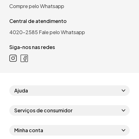
Compre pelo Whatsapp
Central de atendimento
4020-2585
Fale pelo Whatsapp
Siga-nos nas redes
Ajuda
Como comprar
Serviços de consumidor
Perguntas frequentes
Políticas de privacidade
Regras do cupom
Minha conta
Segurança e garantia
Regras das campanhas