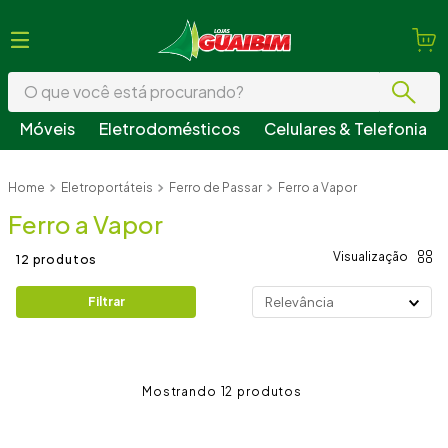
O que você está procurando?
Móveis
Eletrodomésticos
Celulares & Telefonia
Termos mais buscados
Eletroportáteis
Ferro de Passar
Ferro a Vapor
1
º
guarda roupa
Ferro a Vapor
2
º
geladeira
3
º
fogão
12
produtos
4
º
sofá
Filtrar
Relevância
5
º
armário cozinha
6
º
cama
12
7
º
tv
8
º
mesa