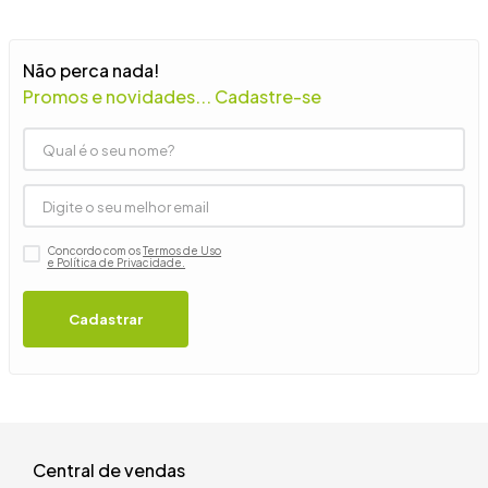
9
º
guarda roupa casal
10
º
tanquinho
Não perca nada!
Promos e novidades... Cadastre-se
Concordo com os
Termos de Uso
e Política de Privacidade.
Cadastrar
Central de vendas