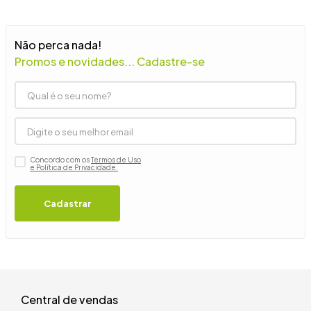
9
º
guarda roupa casal
10
º
tanquinho
Não perca nada!
Promos e novidades... Cadastre-se
Concordo com os
Termos de Uso
e Política de Privacidade.
Cadastrar
Central de vendas