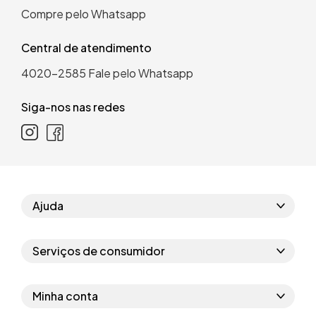
Compre pelo Whatsapp
Central de atendimento
4020-2585
Fale pelo Whatsapp
Siga-nos nas redes
Ajuda
Como comprar
Serviços de consumidor
Perguntas frequentes
Políticas de privacidade
Regras do cupom
Minha conta
Segurança e garantia
Regras das campanhas