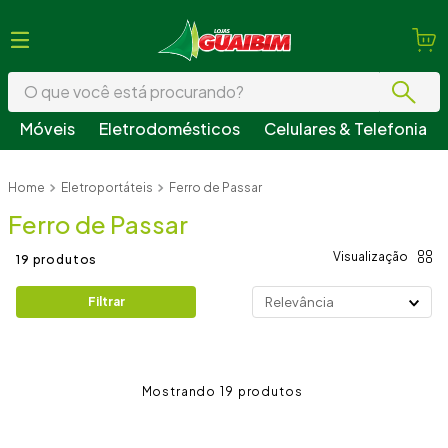
O que você está procurando?
Móveis
Eletrodomésticos
Celulares & Telefonia
Termos mais buscados
Eletroportáteis
Ferro de Passar
1
º
guarda roupa
Ferro de Passar
2
º
geladeira
3
º
sofá
19
produtos
4
º
fogão
Filtrar
Relevância
5
º
armário cozinha
6
º
cama
19
7
º
tv
8
º
mesa