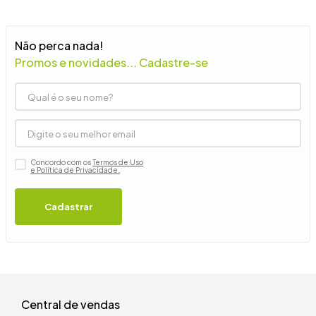
9
º
guarda roupa casal
10
º
tanquinho
Não perca nada!
Promos e novidades... Cadastre-se
Concordo com os
Termos de Uso
e Política de Privacidade.
Cadastrar
Central de vendas