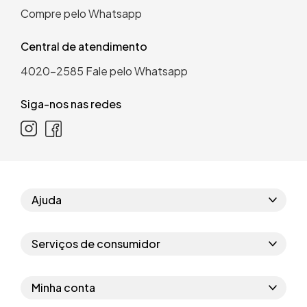
Compre pelo Whatsapp
Central de atendimento
4020-2585
Fale pelo Whatsapp
Siga-nos nas redes
Ajuda
Como comprar
Serviços de consumidor
Perguntas frequentes
Políticas de privacidade
Regras do cupom
Minha conta
Segurança e garantia
Regras das campanhas