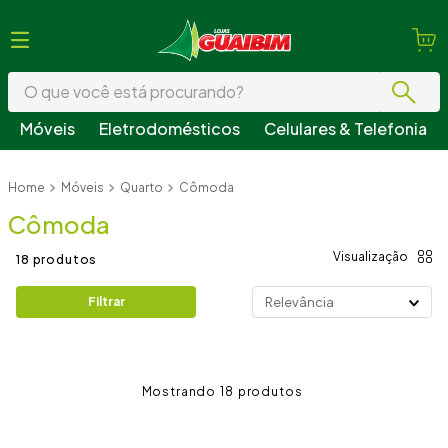
O que você está procurando?
Móveis
Eletrodomésticos
Celulares & Telefonia
Termos mais buscados
Móveis
Quarto
Cômoda
1
º
guarda roupa
Cômoda
2
º
geladeira
3
º
sofá
18
produtos
4
º
fogão
Filtrar
Relevância
5
º
armário cozinha
6
º
cama
18
7
º
tv
8
º
mesa