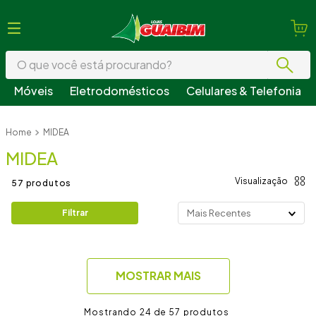
O que você está procurando?
Móveis
Eletrodomésticos
Celulares & Telefonia
Termos mais buscados
MIDEA
1
º
guarda roupa
MIDEA
2
º
geladeira
3
º
fogão
57
produtos
4
º
sofá
Filtrar
Mais Recentes
5
º
armário cozinha
6
º
cama
MOSTRAR MAIS
7
º
tv
8
º
mesa
24 de 57