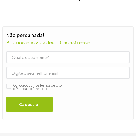
9
º
guarda roupa casal
10
º
tanquinho
Não perca nada!
Promos e novidades... Cadastre-se
Concordo com os
Termos de Uso
e Política de Privacidade.
Cadastrar