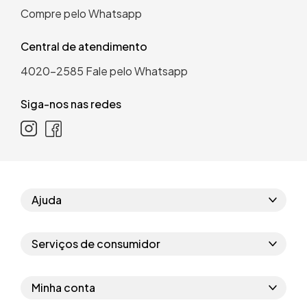
Compre pelo Whatsapp
Central de atendimento
4020-2585
Fale pelo Whatsapp
Siga-nos nas redes
Ajuda
Como comprar
Serviços de consumidor
Perguntas frequentes
Políticas de privacidade
Regras do cupom
Minha conta
Segurança e garantia
Regras das campanhas