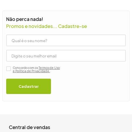
9
º
guarda roupa casal
10
º
tanquinho
Não perca nada!
Promos e novidades... Cadastre-se
Concordo com os
Termos de Uso
e Política de Privacidade.
Cadastrar
Central de vendas