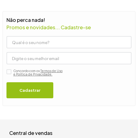
9
º
guarda roupa casal
10
º
tanquinho
Não perca nada!
Promos e novidades... Cadastre-se
Concordo com os
Termos de Uso
e Política de Privacidade.
Cadastrar
Central de vendas