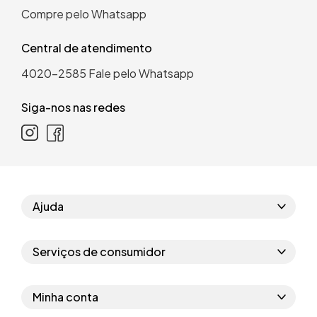
Compre pelo Whatsapp
Central de atendimento
4020-2585
Fale pelo Whatsapp
Siga-nos nas redes
Ajuda
Como comprar
Serviços de consumidor
Perguntas frequentes
Políticas de privacidade
Regras do cupom
Minha conta
Segurança e garantia
Regras das campanhas