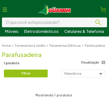
O que você está procurando?
Móveis
Eletrodomésticos
Celulares & Telefonia
Termos mais buscados
Ferramentas e Jardim
Ferramentas Elétricas
Parafusadeira
1
º
guarda roupa
Parafusadeira
2
º
geladeira
3
º
fogão
1
produto
4
º
sofá
Filtrar
Relevância
5
º
armário cozinha
6
º
cama
1
7
º
tv
8
º
mesa