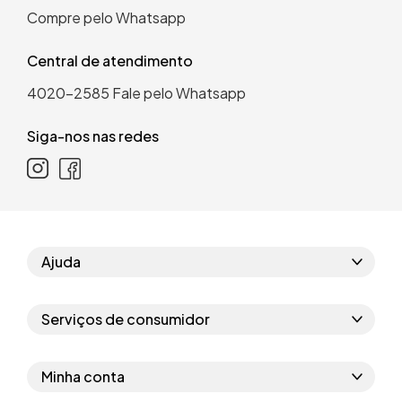
Compre pelo Whatsapp
Central de atendimento
4020-2585
Fale pelo Whatsapp
Siga-nos nas redes
Ajuda
Como comprar
Serviços de consumidor
Perguntas frequentes
Políticas de privacidade
Regras do cupom
Minha conta
Segurança e garantia
Regras das campanhas