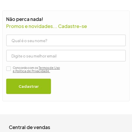
9
º
guarda roupa casal
10
º
tanquinho
Não perca nada!
Promos e novidades... Cadastre-se
Concordo com os
Termos de Uso
e Política de Privacidade.
Cadastrar
Central de vendas