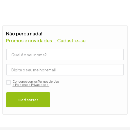
9
º
guarda roupa casal
10
º
tanquinho
Não perca nada!
Promos e novidades... Cadastre-se
Concordo com os
Termos de Uso
e Política de Privacidade.
Cadastrar