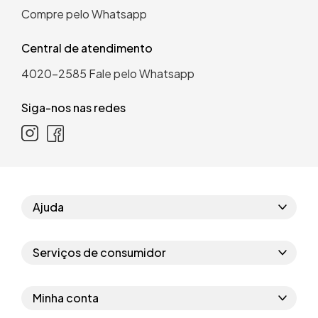
Compre pelo Whatsapp
Central de atendimento
4020-2585
Fale pelo Whatsapp
Siga-nos nas redes
Ajuda
Como comprar
Serviços de consumidor
Perguntas frequentes
Políticas de privacidade
Regras do cupom
Minha conta
Segurança e garantia
Regras das campanhas