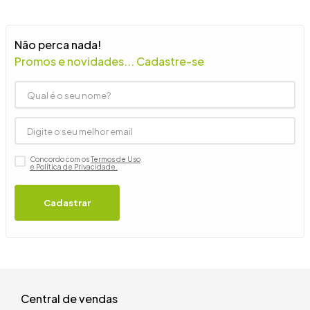
9
º
guarda roupa casal
10
º
tanquinho
Não perca nada!
Promos e novidades... Cadastre-se
Concordo com os
Termos de Uso
e Política de Privacidade.
Cadastrar
Central de vendas