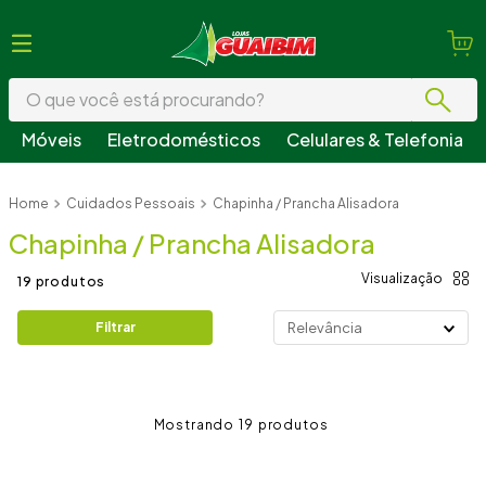
O que você está procurando?
Móveis
Eletrodomésticos
Celulares & Telefonia
Termos mais buscados
Cuidados Pessoais
Chapinha / Prancha Alisadora
1
º
guarda roupa
Chapinha / Prancha Alisadora
2
º
geladeira
3
º
fogão
19
produtos
4
º
sofá
Filtrar
Relevância
5
º
armário cozinha
6
º
cama
19
7
º
tv
8
º
mesa