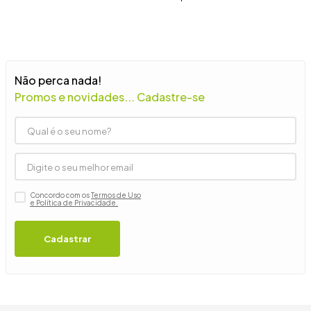
9
º
guarda roupa casal
10
º
tanquinho
Não perca nada!
Promos e novidades... Cadastre-se
Concordo com os
Termos de Uso
e Política de Privacidade.
Cadastrar