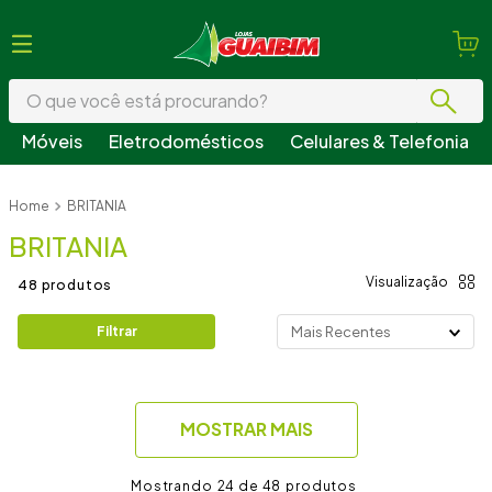
O que você está procurando?
Móveis
Eletrodomésticos
Celulares & Telefonia
Termos mais buscados
BRITANIA
1
º
guarda roupa
BRITANIA
2
º
geladeira
3
º
fogão
48
produtos
4
º
sofá
Filtrar
Mais Recentes
5
º
armário cozinha
6
º
cama
MOSTRAR MAIS
7
º
tv
8
º
mesa
24 de 48