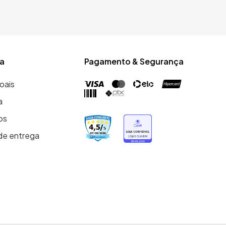
a
Pagamento & Segurança
oais
a
os
de entrega