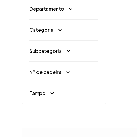
Departamento
9
º
guarda
10
º
tanqui
Móveis
(
1
)
Categoria
Sala de Jantar
(
1
)
Subcategoria
Mesa de Jantar 4 Cadeiras
Nº de cadeira
(
1
)
4
(
1
)
Tampo
Vidro
(
1
)