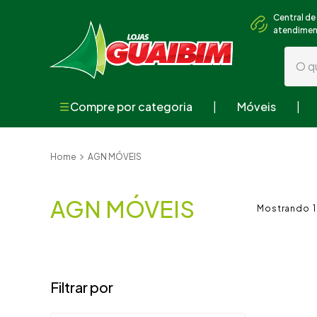
Central de
atendime
O que
Compre por categoria
Móveis
Termos mai
1
º
guarda
AGN MÓVEIS
2
º
geladei
3
º
fogão
AGN MÓVEIS
1
4
º
sofá
5
º
armári
6
º
cama
7
º
tv
8
º
mesa