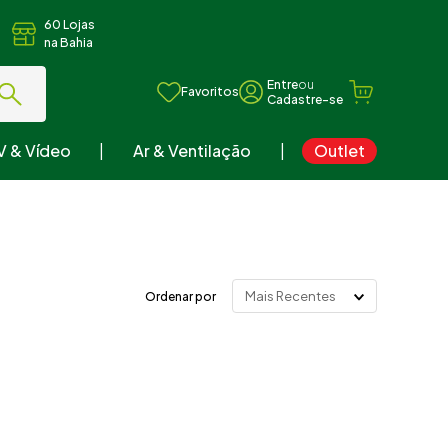
60 Lojas
na Bahia
ou
Favoritos
V & Vídeo
Ar & Ventilação
Outlet
Mais Recentes