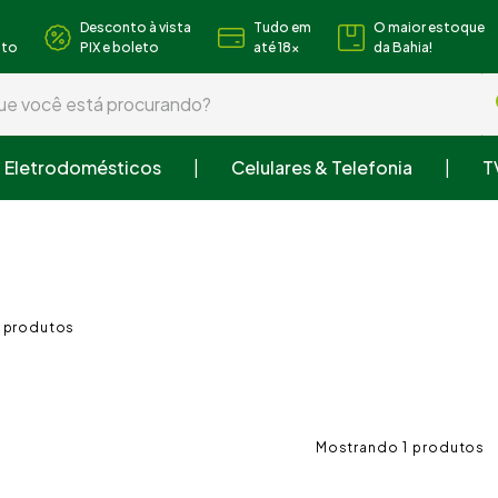
Desconto à vista
Tudo em
O maior estoque
nto
PIX e boleto
até 18x
da Bahia!
 você está procurando?
Eletrodomésticos
Celulares & Telefonia
T
s buscados
 roupa
ra
o cozinha
1