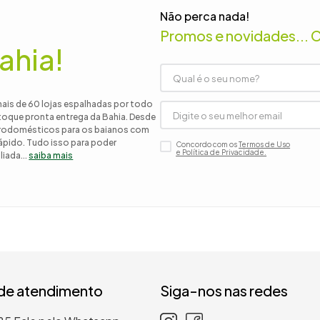
Não perca nada!
Promos e novidades... 
ahia!
mais de 60 lojas espalhadas por todo
stoque pronta entrega da Bahia. Desde
etrodomésticos para os baianos com
 rápido. Tudo isso para poder
Concordo com os
Termos de Uso
e Política de Privacidade.
iada...
saiba mais
 de atendimento
Siga-nos nas redes