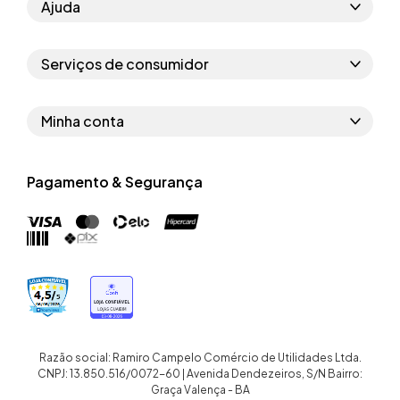
Ajuda
Como comprar
Serviços de consumidor
Perguntas frequentes
Políticas de privacidade
Regras do cupom
Minha conta
Segurança e garantia
Regras das campanhas
Dados Pessoais
Política de entrega
Erratas
Pagamento & Segurança
Trocar senha
Troca e devolução site
Trabalhe conosco
Meus pedidos
Troca e devolução loja física
Nossas lojas
Endereços de entrega
Termos de compra e venda
Quem somos
Crediário
Razão social: Ramiro Campelo Comércio de Utilidades Ltda.
CNPJ: 13.850.516/0072-60 | Avenida Dendezeiros, S/N Bairro:
Graça Valença - BA