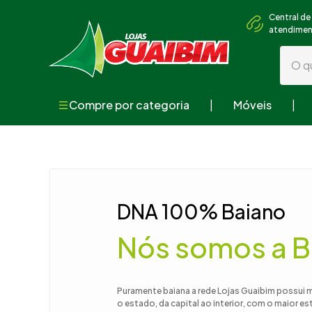
Central de
atendime
O que
Compre por categoria
Móveis
Termos mai
1
º
guarda
2
º
geladei
3
º
fogão
DNA 100% Baiano
4
º
sofá
Nós somos a B
5
º
armári
6
º
cama
7
º
tv
Puramente baiana a rede Lojas Guaibim possui 
o estado, da capital ao interior, com o maior e
8
º
mesa