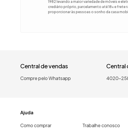
1982 levando a maior variedade de móveis e el
crediário próprio, parcelamento até 18x e frete
9
º
guarda
proporcionar às pessoas o sonho da casa mobil
10
º
tanqui
Central de vendas
Central
Compre pelo Whatsapp
4020-25
Ajuda
Como comprar
Trabalhe conosco