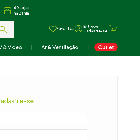
60 Lojas
na Bahia
ou
Favoritos
V & Vídeo
Ar & Ventilação
Outlet
Cadastre-se