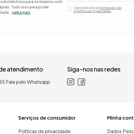
etrodomésticos para os baianos com
 rápido. Tudo isso para poder
Concordo com os
Termos de Uso
 roupa casal
e Política de Privacidade.
iada...
saiba mais
nho
 de atendimento
Siga-nos nas redes
85
Fale pelo Whatsapp
Serviços de consumidor
Minha cont
Políticas de privacidade
Dados Pess