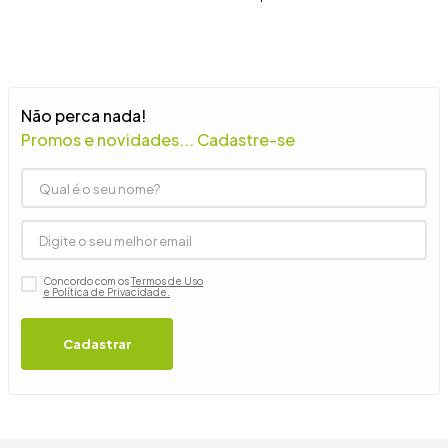
9
º
guarda roupa casal
10
º
tanquinho
Não perca nada!
Promos e novidades... Cadastre-se
Concordo com os
Termos de Uso
e Política de Privacidade.
Cadastrar