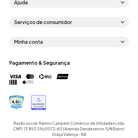
Ajuda
Como comprar
Serviços de consumidor
Perguntas frequentes
Políticas de privacidade
Regras do cupom
Minha conta
Segurança e garantia
Regras das campanhas
Dados Pessoais
Política de entrega
Erratas
Pagamento & Segurança
Trocar senha
Troca e devolução site
Trabalhe conosco
Meus pedidos
Troca e devolução loja física
Nossas lojas
Endereços de entrega
Termos de compra e venda
Quem somos
Crediário
Razão social: Ramiro Campelo Comércio de Utilidades Ltda.
CNPJ: 13.850.516/0072-60 | Avenida Dendezeiros, S/N Bairro:
Graça Valença - BA