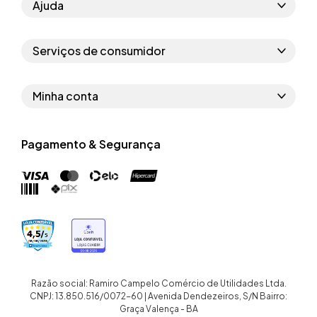
Ajuda
Como comprar
Serviços de consumidor
Perguntas frequentes
Políticas de privacidade
Regras do cupom
Minha conta
Segurança e garantia
Regras das campanhas
Dados Pessoais
Política de entrega
Erratas
Pagamento & Segurança
Trocar senha
Troca e devolução site
Trabalhe conosco
Meus pedidos
Troca e devolução loja física
Nossas lojas
Endereços de entrega
Termos de compra e venda
Quem somos
Crediário
Razão social: Ramiro Campelo Comércio de Utilidades Ltda.
CNPJ: 13.850.516/0072-60 | Avenida Dendezeiros, S/N Bairro:
Graça Valença - BA