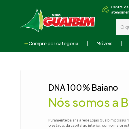
Central de
atendime
O que
Compre por categoria
Móveis
Termos mai
1
º
guarda
2
º
geladei
3
º
fogão
DNA 100% Baiano
4
º
sofá
Nós somos a B
5
º
armári
6
º
cama
7
º
tv
Puramente baiana a rede Lojas Guaibim possui 
o estado, da capital ao interior, com o maior e
8
º
mesa