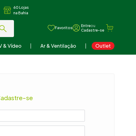
60 Lojas
na Bahia
ou
Favoritos
V & Vídeo
Ar & Ventilação
Outlet
Cadastre-se