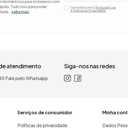
etrodomésticos para os baianos com
 rápido. Tudo isso para poder
Concordo com os
Termos de Uso
 roupa casal
e Política de Privacidade.
iada...
saiba mais
nho
 de atendimento
Siga-nos nas redes
85
Fale pelo Whatsapp
Serviços de consumidor
Minha cont
Políticas de privacidade
Dados Pess