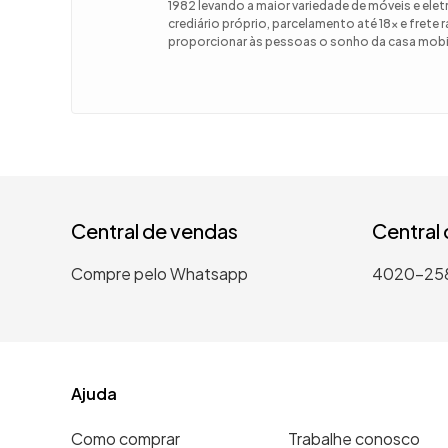
1982 levando a maior variedade de móveis e el
crediário próprio, parcelamento até 18x e frete
9
º
guarda
proporcionar às pessoas o sonho da casa mobil
10
º
tanqui
Central de vendas
Central
Compre pelo Whatsapp
4020-25
Ajuda
Como comprar
Trabalhe conosco