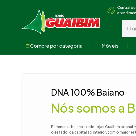
Central de
atendime
O que
Compre por categoria
Móveis
Termos mai
1
º
guarda
2
º
geladei
3
º
fogão
DNA 100% Baiano
4
º
sofá
Nós somos a B
5
º
armári
6
º
cama
7
º
tv
Puramente baiana a rede Lojas Guaibim possui 
o estado, da capital ao interior, com o maior e
8
º
mesa