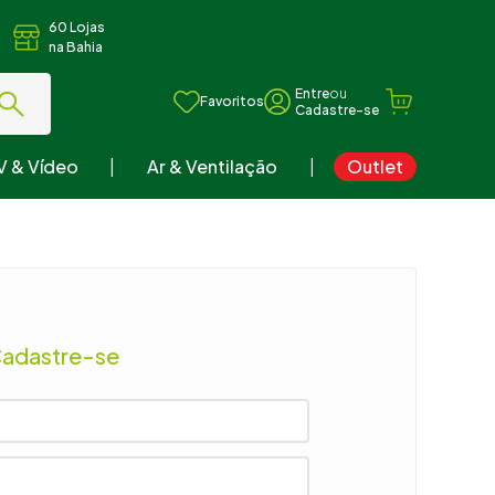
60 Lojas
na Bahia
ou
Favoritos
V & Vídeo
Ar & Ventilação
Outlet
Cadastre-se