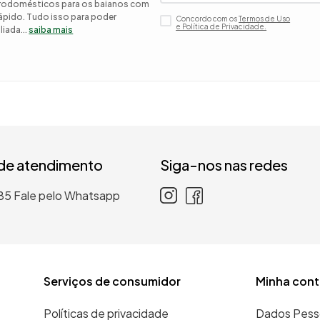
etrodomésticos para os baianos com
 rápido. Tudo isso para poder
Concordo com os
Termos de Uso
 roupa casal
e Política de Privacidade.
iada...
saiba mais
nho
 de atendimento
Siga-nos nas redes
85
Fale pelo Whatsapp
Serviços de consumidor
Minha cont
Políticas de privacidade
Dados Pess