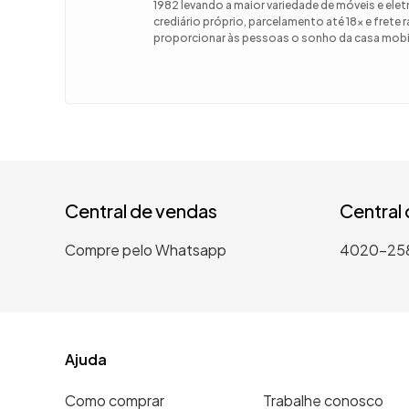
1982 levando a maior variedade de móveis e el
crediário próprio, parcelamento até 18x e frete
9
º
guarda
proporcionar às pessoas o sonho da casa mobil
10
º
tanqui
Central de vendas
Central
Compre pelo Whatsapp
4020-25
Ajuda
Como comprar
Trabalhe conosco