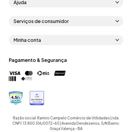
Ajuda
Como comprar
Serviços de consumidor
Perguntas frequentes
Políticas de privacidade
Regras do cupom
Minha conta
Segurança e garantia
Regras das campanhas
Dados Pessoais
Política de entrega
Erratas
Pagamento & Segurança
Trocar senha
Troca e devolução site
Trabalhe conosco
Meus pedidos
Troca e devolução loja física
Nossas lojas
Endereços de entrega
Termos de compra e venda
Quem somos
Crediário
Razão social: Ramiro Campelo Comércio de Utilidades Ltda.
CNPJ: 13.850.516/0072-60 | Avenida Dendezeiros, S/N Bairro:
Graça Valença - BA