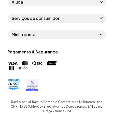
Ajuda
Como comprar
Serviços de consumidor
Perguntas frequentes
Políticas de privacidade
Regras do cupom
Minha conta
Segurança e garantia
Regras das campanhas
Dados Pessoais
Política de entrega
Erratas
Pagamento & Segurança
Trocar senha
Troca e devolução site
Trabalhe conosco
Meus pedidos
Troca e devolução loja física
Nossas lojas
Endereços de entrega
Termos de compra e venda
Quem somos
Crediário
Razão social: Ramiro Campelo Comércio de Utilidades Ltda.
CNPJ: 13.850.516/0072-60 | Avenida Dendezeiros, S/N Bairro:
Graça Valença - BA