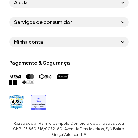
Ajuda
Como comprar
Serviços de consumidor
Perguntas frequentes
Políticas de privacidade
Regras do cupom
Minha conta
Segurança e garantia
Regras das campanhas
Dados Pessoais
Política de entrega
Erratas
Pagamento & Segurança
Trocar senha
Troca e devolução site
Trabalhe conosco
Meus pedidos
Troca e devolução loja física
Nossas lojas
Endereços de entrega
Termos de compra e venda
Quem somos
Crediário
Razão social: Ramiro Campelo Comércio de Utilidades Ltda.
CNPJ: 13.850.516/0072-60 | Avenida Dendezeiros, S/N Bairro:
Graça Valença - BA