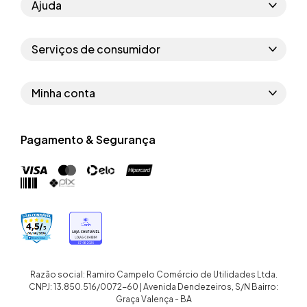
Ajuda
Como comprar
Serviços de consumidor
Perguntas frequentes
Políticas de privacidade
Regras do cupom
Minha conta
Segurança e garantia
Regras das campanhas
Dados Pessoais
Política de entrega
Erratas
Pagamento & Segurança
Trocar senha
Troca e devolução site
Trabalhe conosco
Meus pedidos
Troca e devolução loja física
Nossas lojas
Endereços de entrega
Termos de compra e venda
Quem somos
Crediário
Razão social: Ramiro Campelo Comércio de Utilidades Ltda.
CNPJ: 13.850.516/0072-60 | Avenida Dendezeiros, S/N Bairro:
Graça Valença - BA