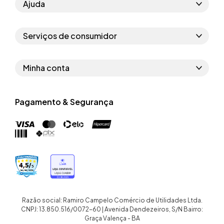
Ajuda
Como comprar
Serviços de consumidor
Perguntas frequentes
Políticas de privacidade
Regras do cupom
Minha conta
Segurança e garantia
Regras das campanhas
Dados Pessoais
Política de entrega
Erratas
Pagamento & Segurança
Trocar senha
Troca e devolução site
Trabalhe conosco
Meus pedidos
Troca e devolução loja física
Nossas lojas
Endereços de entrega
Termos de compra e venda
Quem somos
Crediário
Razão social: Ramiro Campelo Comércio de Utilidades Ltda.
CNPJ: 13.850.516/0072-60 | Avenida Dendezeiros, S/N Bairro:
Graça Valença - BA