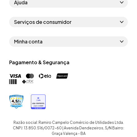
Ajuda
Como comprar
Serviços de consumidor
Perguntas frequentes
Políticas de privacidade
Regras do cupom
Minha conta
Segurança e garantia
Regras das campanhas
Dados Pessoais
Política de entrega
Erratas
Pagamento & Segurança
Trocar senha
Troca e devolução site
Trabalhe conosco
Meus pedidos
Troca e devolução loja física
Nossas lojas
Endereços de entrega
Termos de compra e venda
Quem somos
Crediário
Razão social: Ramiro Campelo Comércio de Utilidades Ltda.
CNPJ: 13.850.516/0072-60 | Avenida Dendezeiros, S/N Bairro:
Graça Valença - BA