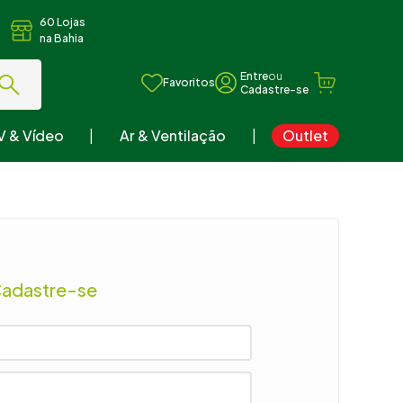
60 Lojas
na Bahia
ou
Favoritos
V & Vídeo
Ar & Ventilação
Outlet
Cadastre-se