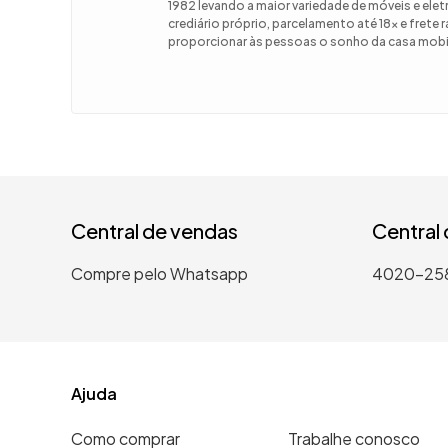
1982 levando a maior variedade de móveis e el
crediário próprio, parcelamento até 18x e frete
9
º
guarda
proporcionar às pessoas o sonho da casa mobil
10
º
tanqui
Central de vendas
Central
Compre pelo Whatsapp
4020-25
Ajuda
Como comprar
Trabalhe conosco