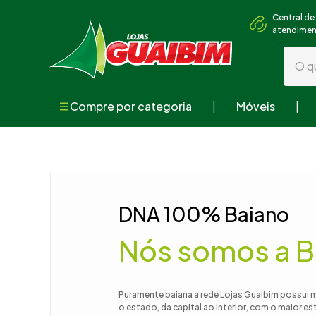
Central de
atendime
O que
Compre por categoria
Móveis
Termos mai
1
º
guarda
2
º
geladei
3
º
fogão
DNA 100% Baiano
4
º
sofá
Nós somos a B
5
º
armári
6
º
cama
7
º
tv
Puramente baiana a rede Lojas Guaibim possui 
o estado, da capital ao interior, com o maior e
8
º
mesa