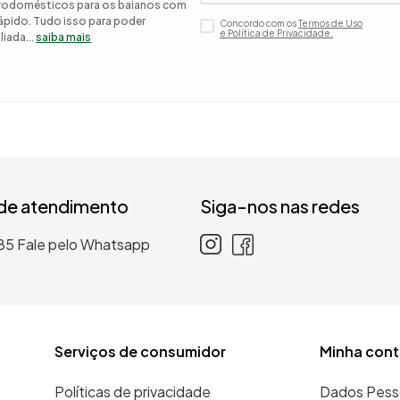
etrodomésticos para os baianos com
 rápido. Tudo isso para poder
Concordo com os
Termos de Uso
 roupa casal
e Política de Privacidade.
iada...
saiba mais
nho
 de atendimento
Siga-nos nas redes
85
Fale pelo Whatsapp
Serviços de consumidor
Minha cont
Políticas de privacidade
Dados Pess