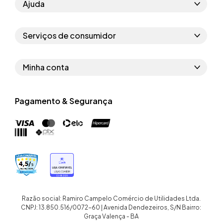
Ajuda
Como comprar
Serviços de consumidor
Perguntas frequentes
Políticas de privacidade
Regras do cupom
Minha conta
Segurança e garantia
Regras das campanhas
Dados Pessoais
Política de entrega
Erratas
Pagamento & Segurança
Trocar senha
Troca e devolução site
Trabalhe conosco
Meus pedidos
Troca e devolução loja física
Nossas lojas
Endereços de entrega
Termos de compra e venda
Quem somos
Crediário
Razão social: Ramiro Campelo Comércio de Utilidades Ltda.
CNPJ: 13.850.516/0072-60 | Avenida Dendezeiros, S/N Bairro:
Graça Valença - BA