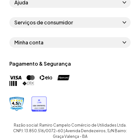
Ajuda
Como comprar
Serviços de consumidor
Perguntas frequentes
Políticas de privacidade
Regras do cupom
Minha conta
Segurança e garantia
Regras das campanhas
Dados Pessoais
Política de entrega
Erratas
Pagamento & Segurança
Trocar senha
Troca e devolução site
Trabalhe conosco
Meus pedidos
Troca e devolução loja física
Nossas lojas
Endereços de entrega
Termos de compra e venda
Quem somos
Crediário
Razão social: Ramiro Campelo Comércio de Utilidades Ltda.
CNPJ: 13.850.516/0072-60 | Avenida Dendezeiros, S/N Bairro:
Graça Valença - BA