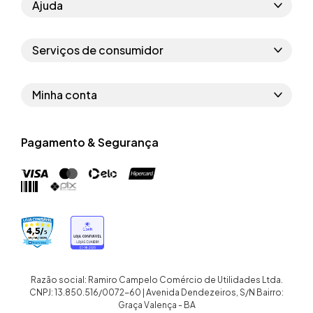
Ajuda
Como comprar
Serviços de consumidor
Perguntas frequentes
Políticas de privacidade
Regras do cupom
Minha conta
Segurança e garantia
Regras das campanhas
Dados Pessoais
Política de entrega
Erratas
Pagamento & Segurança
Trocar senha
Troca e devolução site
Trabalhe conosco
Meus pedidos
Troca e devolução loja física
Nossas lojas
Endereços de entrega
Termos de compra e venda
Quem somos
Crediário
Razão social: Ramiro Campelo Comércio de Utilidades Ltda.
CNPJ: 13.850.516/0072-60 | Avenida Dendezeiros, S/N Bairro:
Graça Valença - BA