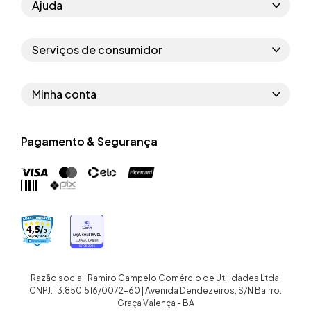
Ajuda
Como comprar
Serviços de consumidor
Perguntas frequentes
Políticas de privacidade
Regras do cupom
Minha conta
Segurança e garantia
Regras das campanhas
Dados Pessoais
Política de entrega
Erratas
Pagamento & Segurança
Trocar senha
Troca e devolução site
Trabalhe conosco
Meus pedidos
Troca e devolução loja física
Nossas lojas
Endereços de entrega
Termos de compra e venda
Quem somos
Crediário
Razão social: Ramiro Campelo Comércio de Utilidades Ltda.
CNPJ: 13.850.516/0072-60 | Avenida Dendezeiros, S/N Bairro:
Graça Valença - BA