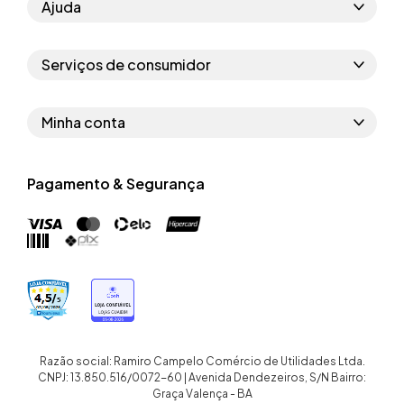
Ajuda
Como comprar
Serviços de consumidor
Perguntas frequentes
Políticas de privacidade
Regras do cupom
Minha conta
Segurança e garantia
Regras das campanhas
Dados Pessoais
Política de entrega
Erratas
Pagamento & Segurança
Trocar senha
Troca e devolução site
Trabalhe conosco
Meus pedidos
Troca e devolução loja física
Nossas lojas
Endereços de entrega
Termos de compra e venda
Quem somos
Crediário
Razão social: Ramiro Campelo Comércio de Utilidades Ltda.
CNPJ: 13.850.516/0072-60 | Avenida Dendezeiros, S/N Bairro:
Graça Valença - BA