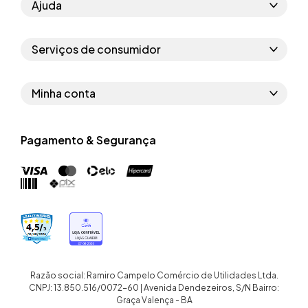
Ajuda
Como comprar
Serviços de consumidor
Perguntas frequentes
Políticas de privacidade
Regras do cupom
Minha conta
Segurança e garantia
Regras das campanhas
Dados Pessoais
Política de entrega
Erratas
Pagamento & Segurança
Trocar senha
Troca e devolução site
Trabalhe conosco
Meus pedidos
Troca e devolução loja física
Nossas lojas
Endereços de entrega
Termos de compra e venda
Quem somos
Crediário
Razão social: Ramiro Campelo Comércio de Utilidades Ltda.
CNPJ: 13.850.516/0072-60 | Avenida Dendezeiros, S/N Bairro:
Graça Valença - BA