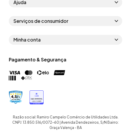
Ajuda
Como comprar
Serviços de consumidor
Perguntas frequentes
Políticas de privacidade
Regras do cupom
Minha conta
Segurança e garantia
Regras das campanhas
Dados Pessoais
Política de entrega
Erratas
Pagamento & Segurança
Trocar senha
Troca e devolução site
Trabalhe conosco
Meus pedidos
Troca e devolução loja física
Nossas lojas
Endereços de entrega
Termos de compra e venda
Quem somos
Crediário
Razão social: Ramiro Campelo Comércio de Utilidades Ltda.
CNPJ: 13.850.516/0072-60 | Avenida Dendezeiros, S/N Bairro:
Graça Valença - BA