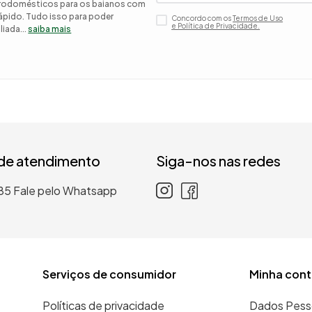
etrodomésticos para os baianos com
 rápido. Tudo isso para poder
Concordo com os
Termos de Uso
 roupa casal
e Política de Privacidade.
iada...
saiba mais
nho
 de atendimento
Siga-nos nas redes
85
Fale pelo Whatsapp
Serviços de consumidor
Minha cont
Políticas de privacidade
Dados Pess