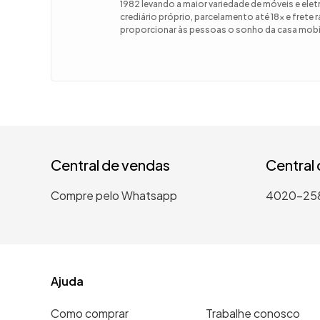
1982 levando a maior variedade de móveis e el
crediário próprio, parcelamento até 18x e frete
9
º
guarda
proporcionar às pessoas o sonho da casa mobil
10
º
tanqui
Central de vendas
Central
Compre pelo Whatsapp
4020-25
Ajuda
Como comprar
Trabalhe conosco