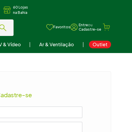
60 Lojas
na Bahia
ou
Favoritos
V & Vídeo
Ar & Ventilação
Outlet
Cadastre-se