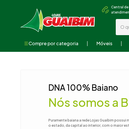
Central de
atendime
O que
Compre por categoria
Móveis
Termos mai
1
º
guarda
2
º
geladei
3
º
fogão
DNA 100% Baiano
4
º
sofá
Nós somos a B
5
º
cama
6
º
armári
7
º
tv
Puramente baiana a rede Lojas Guaibim possui 
o estado, da capital ao interior, com o maior e
8
º
mesa