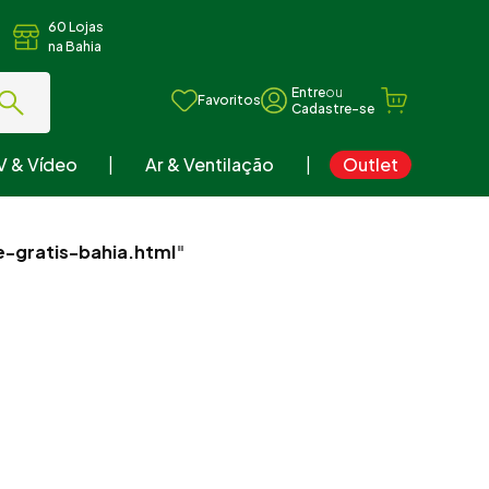
60 Lojas
na Bahia
ou
Favoritos
V & Vídeo
Ar & Ventilação
Outlet
e-gratis-bahia.html
"