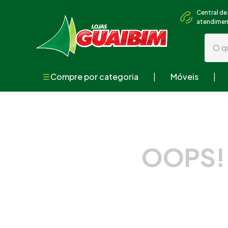
Central de
atendime
O que
Compre por categoria
Móveis
Termos mai
1
º
guarda
2
º
geladei
3
º
fogão
OOPS!
4
º
sofá
5
º
cama
6
º
armári
7
º
tv
8
º
mesa