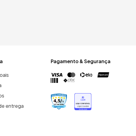
a
Pagamento & Segurança
oais
a
os
de entrega