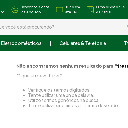
Desconto à vista
Tudo em
O maior estoque
nto
PIX e boleto
até 18x
da Bahia!
 você está procurando?
Eletrodomésticos
Celulares & Telefonia
T
s buscados
 roupa
Não encontramos nenhum resultado para "
fret
ra
O que eu devo fazer?
Verifique os termos digitados.
Tente utilizar uma única palavra.
Utilize termos genéricos na busca.
Tente utilizar sinônimos do termo desejado.
o cozinha