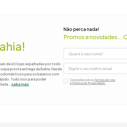
 roupa casal
nho
Não perca nada!
Promos e novidades... 
ahia!
mais de 60 lojas espalhadas por todo
stoque pronta entrega da Bahia. Desde
etrodomésticos para os baianos com
 rápido. Tudo isso para poder
Concordo com os
Termos de Uso
e Política de Privacidade.
iada...
saiba mais