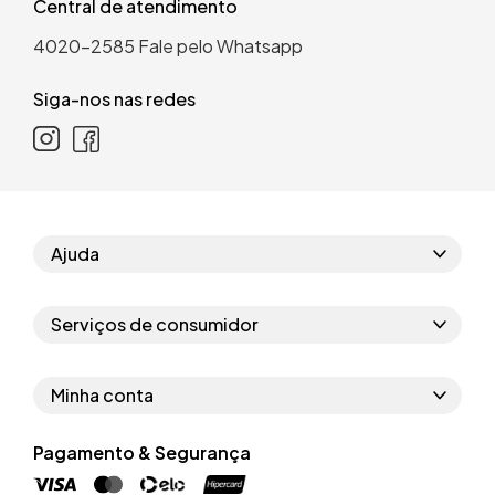
Central de atendimento
4020-2585
Fale pelo Whatsapp
Siga-nos nas redes
Ajuda
Como comprar
Serviços de consumidor
Perguntas frequentes
Políticas de privacidade
Regras do cupom
Minha conta
Segurança e garantia
Regras das campanhas
Dados Pessoais
Política de entrega
Pagamento & Segurança
Erratas
Trocar senha
Troca e devolução site
Trabalhe conosco