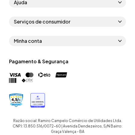
Ajuda
Como comprar
Serviços de consumidor
Perguntas frequentes
Políticas de privacidade
Regras do cupom
Minha conta
Segurança e garantia
Regras das campanhas
Dados Pessoais
Política de entrega
Erratas
Pagamento & Segurança
Trocar senha
Troca e devolução site
Trabalhe conosco
Meus pedidos
Troca e devolução loja física
Nossas lojas
Endereços de entrega
Termos de compra e venda
Quem somos
Crediário
Razão social: Ramiro Campelo Comércio de Utilidades Ltda.
CNPJ: 13.850.516/0072-60 | Avenida Dendezeiros, S/N Bairro:
Graça Valença - BA