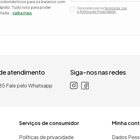
etrodomésticos para os baianos com
 rápido. Tudo isso para poder
Concordo com os
Termos de Uso
 roupa casal
e Política de Privacidade.
iada...
saiba mais
nho
 de atendimento
Siga-nos nas redes
85
Fale pelo Whatsapp
Serviços de consumidor
Minha cont
Políticas de privacidade
Dados Pess