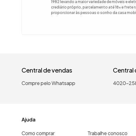
1982 levando a maior variedade de móveis e el
crediário próprio, parcelamento até 18x e frete
9
º
guarda
proporcionar às pessoas o sonho da casa mobil
10
º
tanqui
Central de vendas
Central
Compre pelo Whatsapp
4020-25
Ajuda
Como comprar
Trabalhe conosco