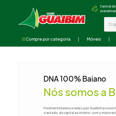
Central de
atendime
O que
Compre por categoria
Móveis
Termos mai
1
º
guarda
2
º
geladei
3
º
fogão
DNA 100% Baiano
4
º
sofá
Nós somos a B
5
º
armári
6
º
cama
7
º
tv
Puramente baiana a rede Lojas Guaibim possui 
o estado, da capital ao interior, com o maior e
8
º
mesa