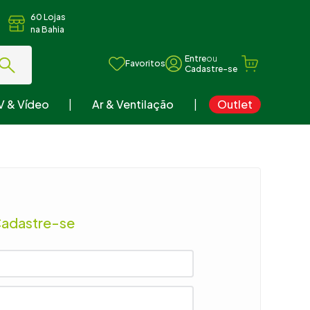
60 Lojas
na Bahia
ou
Favoritos
V & Vídeo
Ar & Ventilação
Outlet
Cadastre-se