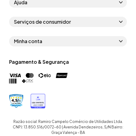
Ajuda
Como comprar
Serviços de consumidor
Perguntas frequentes
Políticas de privacidade
Regras do cupom
Minha conta
Segurança e garantia
Regras das campanhas
Dados Pessoais
Política de entrega
Erratas
Pagamento & Segurança
Trocar senha
Troca e devolução site
Trabalhe conosco
Meus pedidos
Troca e devolução loja física
Nossas lojas
Endereços de entrega
Termos de compra e venda
Quem somos
Crediário
Razão social: Ramiro Campelo Comércio de Utilidades Ltda.
CNPJ: 13.850.516/0072-60 | Avenida Dendezeiros, S/N Bairro:
Graça Valença - BA