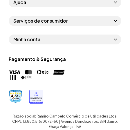
Ajuda
Como comprar
Serviços de consumidor
Perguntas frequentes
Políticas de privacidade
Regras do cupom
Minha conta
Segurança e garantia
Regras das campanhas
Dados Pessoais
Política de entrega
Erratas
Pagamento & Segurança
Trocar senha
Troca e devolução site
Trabalhe conosco
Meus pedidos
Troca e devolução loja física
Nossas lojas
Endereços de entrega
Termos de compra e venda
Quem somos
Crediário
Razão social: Ramiro Campelo Comércio de Utilidades Ltda.
CNPJ: 13.850.516/0072-60 | Avenida Dendezeiros, S/N Bairro:
Graça Valença - BA