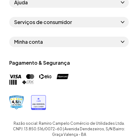
Ajuda
Como comprar
Serviços de consumidor
Perguntas frequentes
Políticas de privacidade
Regras do cupom
Minha conta
Segurança e garantia
Regras das campanhas
Dados Pessoais
Política de entrega
Erratas
Pagamento & Segurança
Trocar senha
Troca e devolução site
Trabalhe conosco
Meus pedidos
Troca e devolução loja física
Nossas lojas
Endereços de entrega
Termos de compra e venda
Quem somos
Crediário
Razão social: Ramiro Campelo Comércio de Utilidades Ltda.
CNPJ: 13.850.516/0072-60 | Avenida Dendezeiros, S/N Bairro:
Graça Valença - BA