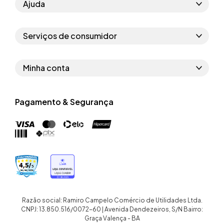
Ajuda
Como comprar
Serviços de consumidor
Perguntas frequentes
Políticas de privacidade
Regras do cupom
Minha conta
Segurança e garantia
Regras das campanhas
Dados Pessoais
Política de entrega
Erratas
Pagamento & Segurança
Trocar senha
Troca e devolução site
Trabalhe conosco
Meus pedidos
Troca e devolução loja física
Nossas lojas
Endereços de entrega
Termos de compra e venda
Quem somos
Crediário
Razão social: Ramiro Campelo Comércio de Utilidades Ltda.
CNPJ: 13.850.516/0072-60 | Avenida Dendezeiros, S/N Bairro:
Graça Valença - BA