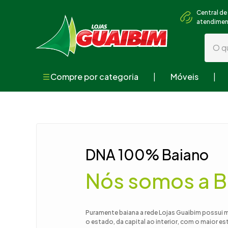
Central de
atendime
O que
Compre por categoria
Móveis
Termos mai
1
º
guarda
2
º
geladei
3
º
fogão
DNA 100% Baiano
4
º
sofá
Nós somos a B
5
º
cama
6
º
armári
7
º
tv
Puramente baiana a rede Lojas Guaibim possui 
o estado, da capital ao interior, com o maior e
8
º
mesa