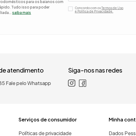
etrodomésticos para os baianos com
 rápido. Tudo isso para poder
Concordo com os
Termos de Uso
 roupa casal
e Política de Privacidade.
iada...
saiba mais
nho
 de atendimento
Siga-nos nas redes
85
Fale pelo Whatsapp
Serviços de consumidor
Minha cont
Políticas de privacidade
Dados Pess