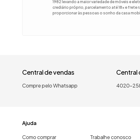
1982 levando a maior variedade de móveis e el
crediário próprio, parcelamento até 18x e frete
9
º
guarda
proporcionar às pessoas o sonho da casa mobil
10
º
tanqui
Central de vendas
Central
Compre pelo Whatsapp
4020-25
Ajuda
Como comprar
Trabalhe conosco