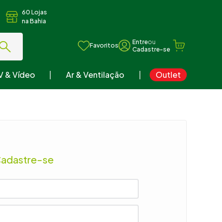
60 Lojas
na Bahia
ou
Favoritos
V & Vídeo
Ar & Ventilação
Outlet
Cadastre-se