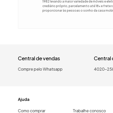
1982 levando a maior variedade de móveis e el
crediário próprio, parcelamento até 18x e frete
9
º
guarda
proporcionar às pessoas o sonho da casa mobil
10
º
tanqui
Central de vendas
Central
Compre pelo Whatsapp
4020-25
Ajuda
Como comprar
Trabalhe conosco