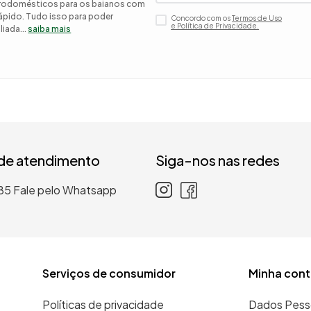
etrodomésticos para os baianos com
 rápido. Tudo isso para poder
Concordo com os
Termos de Uso
 roupa casal
e Política de Privacidade.
iada...
saiba mais
nho
 de atendimento
Siga-nos nas redes
85
Fale pelo Whatsapp
Serviços de consumidor
Minha cont
Políticas de privacidade
Dados Pess