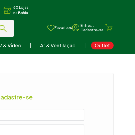
60 Lojas
na Bahia
ou
Favoritos
V & Vídeo
Ar & Ventilação
Outlet
Cadastre-se