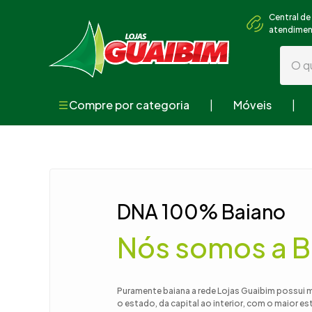
Central de
atendime
O que
Compre por categoria
Móveis
Termos mai
1
º
guarda
2
º
geladei
3
º
fogão
DNA 100% Baiano
4
º
sofá
Nós somos a B
5
º
armári
6
º
cama
7
º
tv
Puramente baiana a rede Lojas Guaibim possui 
o estado, da capital ao interior, com o maior e
8
º
mesa