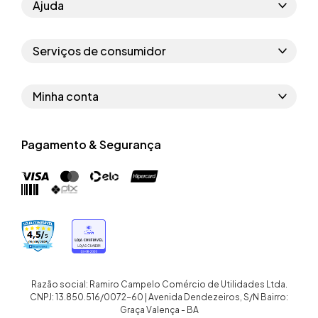
Ajuda
Como comprar
Serviços de consumidor
Perguntas frequentes
Políticas de privacidade
Regras do cupom
Minha conta
Segurança e garantia
Regras das campanhas
Dados Pessoais
Política de entrega
Erratas
Pagamento & Segurança
Trocar senha
Troca e devolução site
Trabalhe conosco
Meus pedidos
Troca e devolução loja física
Nossas lojas
Endereços de entrega
Termos de compra e venda
Quem somos
Crediário
Razão social: Ramiro Campelo Comércio de Utilidades Ltda.
CNPJ: 13.850.516/0072-60 | Avenida Dendezeiros, S/N Bairro:
Graça Valença - BA