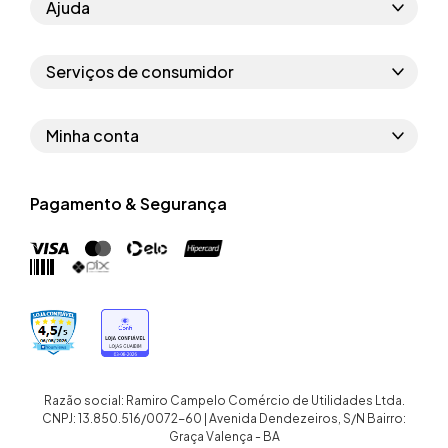
Ajuda
Como comprar
Serviços de consumidor
Perguntas frequentes
Políticas de privacidade
Regras do cupom
Minha conta
Segurança e garantia
Regras das campanhas
Dados Pessoais
Política de entrega
Erratas
Pagamento & Segurança
Trocar senha
Troca e devolução site
Trabalhe conosco
Meus pedidos
Troca e devolução loja física
Nossas lojas
Endereços de entrega
Termos de compra e venda
Quem somos
Crediário
Razão social: Ramiro Campelo Comércio de Utilidades Ltda.
CNPJ: 13.850.516/0072-60 | Avenida Dendezeiros, S/N Bairro:
Graça Valença - BA